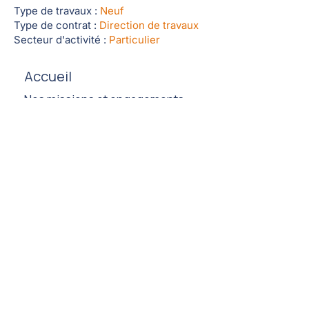
Type de travaux :
Neuf
Type de contrat :
Direction de travaux
Secteur d'activité :
Particulier
Accueil
Nos missions et engagements
Nos réalisations
L'équipe
53 rue Aimé Bouchayer
38170 Seyssinet-Pariset
contact@wiziou.eu
09 81 39 72 84
Nous contacter
Informations