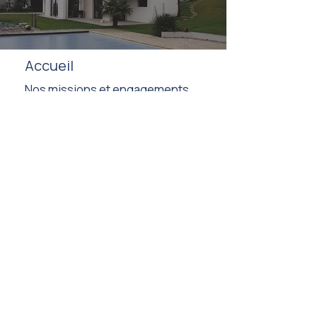
Accueil
Nos missions et engagements
Nos réalisations
L'équipe
53 rue Aimé Bouchayer
38170 Seyssinet-Pariset
contact@wiziou.eu
09 81 39 72 84
Nous contacter
Informations